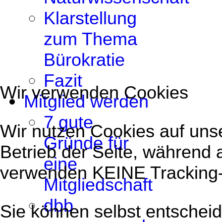
Klarstellung
zum Thema
Bürokratie
Fazit
Wir verwenden Cookies
Mitglied werden
7 gute
Wir nutzen Cookies auf unse
Gründe für
Betrieb der Seite, während 
eine
verwenden KEINE Tracking
Mitgliedschaft
dbb
Sie können selbst entscheid