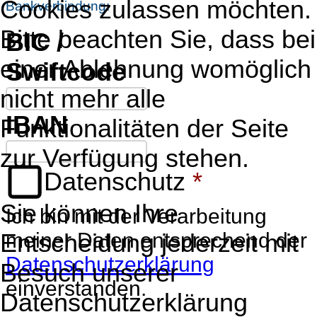
Cookies zulassen möchten.
Bankverbindung:
Bitte beachten Sie, dass bei
BIC /
einer Ablehnung womöglich
Swiftcode
nicht mehr alle
IBAN
Funktionalitäten der Seite
zur Verfügung stehen.
Datenschutz
*
Sie können Ihre
Ich bin mit der Verarbeitung
Entscheidung jederzeit mit
meiner Daten entsprechend der
Datenschutzerklärung
Besuch unserer
einverstanden.
Datenschutzerklärung