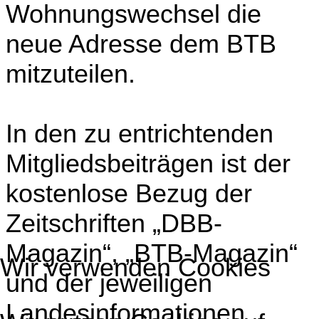
Wohnungswechsel die
neue Adresse dem BTB
mitzuteilen.
In den zu entrichtenden
Mitgliedsbeiträgen ist der
kostenlose Bezug der
Zeitschriften „DBB-
Magazin“, „BTB-Magazin“
Wir verwenden Cookies
und der jeweiligen
Landesinformationen