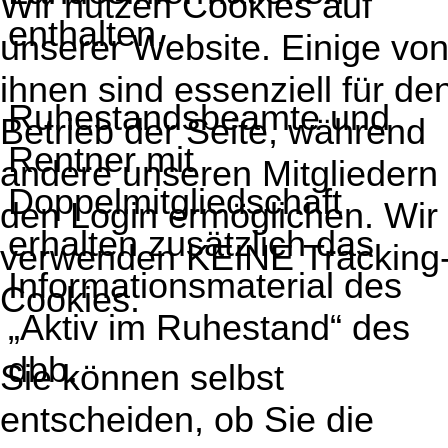
Wir nutzen Cookies auf
enthalten.
unserer Website. Einige vo
ihnen sind essenziell für de
Ruhestandsbeamte und
Betrieb der Seite, während
Rentner mit
andere unseren Mitgliedern
Doppelmitgliedschaft
den Login ermöglichen. Wir
erhalten zusätzlich das
verwenden KEINE Tracking
Informationsmaterial des
Cookies.
„Aktiv im Ruhestand“ des
dbb.
Sie können selbst
entscheiden, ob Sie die