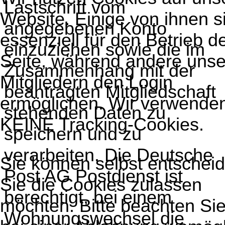
Lastschrift vom
Website. Einige von ihnen s
angegebenen Konto
essenziell für den Betrieb d
einzuziehen sowie die im
Seite, während andere uns
Zusammenhang mit der
Mitgliedern den Login
beantragten Mitgliedschaft
ermöglichen. Wir verwende
stehenden Daten zu
KEINE Tracking-Cookies.
speichern und zu
verarbeiten. Die Deutsche
Sie können selbst entschei
Post AG Postdienst ist
Sie die Cookies zulassen
berechtigt, bei einem
möchten. Bitte beachten Sie
Wohnungswechsel die