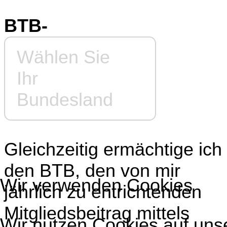
BTB-
Wählen Sie
Ihr
Bundesland
Gleichzeitig ermächtige ich
den BTB, den von mir
Wir verwenden Cookies
jährlich zu entrichtenden
Mitgliedsbeitrag mittels
Wir nutzen Cookies auf uns