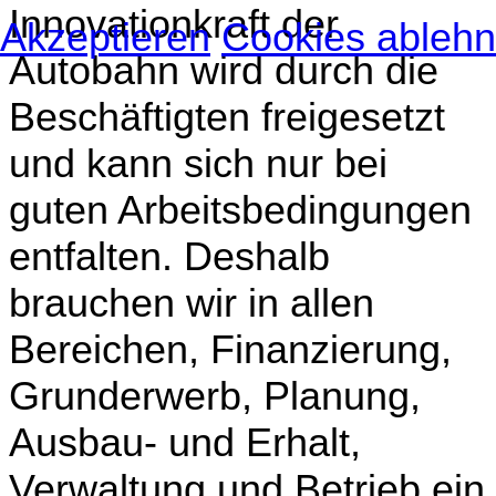
Innovationkraft der
Akzeptieren
Cookies ableh
Autobahn wird durch die
Beschäftigten freigesetzt
und kann sich nur bei
guten Arbeitsbedingungen
entfalten. Deshalb
brauchen wir in allen
Bereichen, Finanzierung,
Grunderwerb, Planung,
Ausbau- und Erhalt,
Verwaltung und Betrieb ein