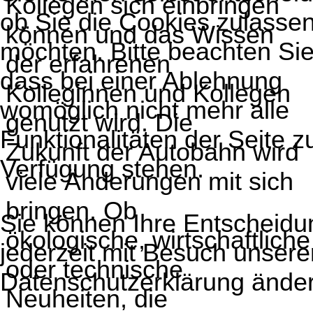
Kollegen sich einbringen
ob Sie die Cookies zulasse
können und das Wissen
möchten. Bitte beachten Sie
der erfahrenen
dass bei einer Ablehnung
Kolleginnen und Kollegen
womöglich nicht mehr alle
genutzt wird. Die
Funktionalitäten der Seite z
Zukunft der Autobahn wird
Verfügung stehen.
viele Änderungen mit sich
bringen. Ob
Sie können Ihre Entscheidu
ökologische, wirtschaftliche
jederzeit mit Besuch unsere
oder technische
Datenschutzerklärung änder
Neuheiten, die