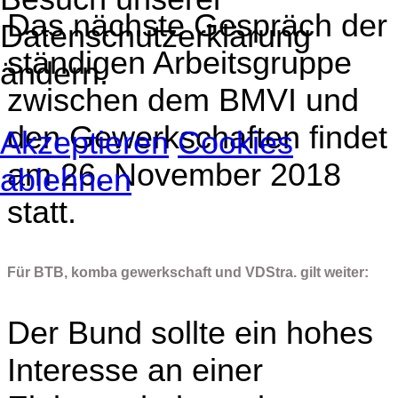
Das nächste Gespräch der
Datenschutzerklärung
ständigen Arbeitsgruppe
ändern.
zwischen dem BMVI und
den Gewerkschaften findet
Akzeptieren
Cookies
am 26. November 2018
ablehnen
statt.
Für BTB, komba gewerkschaft und VDStra. gilt weiter:
Der Bund sollte ein hohes
Interesse an einer