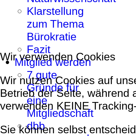
Klarstellung
zum Thema
Bürokratie
Fazit
Wir verwenden Cookies
Mitglied werden
7 gute
Wir nutzen Cookies auf unse
Gründe für
Betrieb der Seite, während 
eine
verwenden KEINE Tracking
Mitgliedschaft
dbb
Sie können selbst entscheid